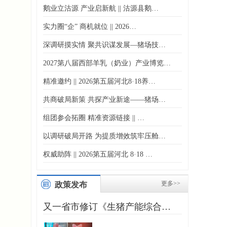
鹅业立沽源 产业启新航 || 沽源县鹅…
实力圈“企” 商机就位 || 2026…
深调研摸实情 聚共识谋发展—猪场技…
2027第八届西部羊乳（奶业）产业博览…
精准邀约 || 2026第五届河北8·18养…
共商破局新策 共探产业新途——猪场…
组团参会拓圈 精准资源链接 || …
以调研破局开路 为提质增效筑牢压舱…
权威助阵 || 2026第五届河北 8·18 …
更多>>
政策发布
又一省市修订《生猪产能综合…