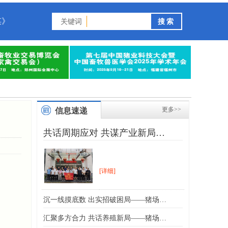
谋》
关键词
更多>>
信息速递
共话周期应对 共谋产业新局…
[详细]
沉一线摸底数 出实招破困局——猪场…
汇聚多方合力 共话养殖新局——猪场…