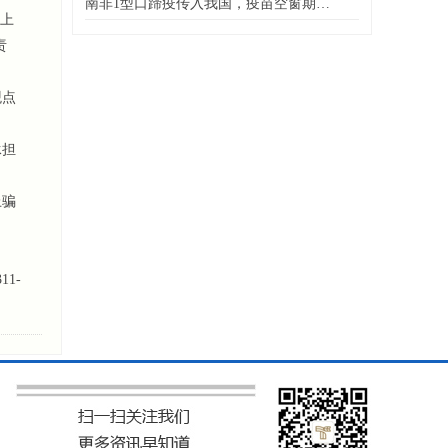
南非1型口蹄疫传入我国，疫苗空窗期…
上
责
观点
承担
上骗
1-