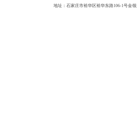
地址：石家庄市裕华区裕华东路106-1号金领大厦2-1