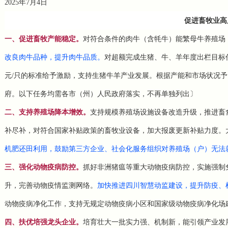
2025年7月4日
促进畜牧业高
一、促进畜牧产能稳定。
对符合条件的肉牛（含牦牛）能繁母牛养殖场
改良肉牛品种，提升肉牛品质。
对超额完成生猪、牛、羊年度出栏目标任务
元/只的标准给予激励，支持生猪牛羊产业发展。根据产能和市场状况
府。以下任务均需各市（州）人民政府落实，不再单独列出〕
二、支持养殖场降本增效。
支持规模养殖场设施设备改造升级，推进畜
补尽补，对符合国家补贴政策的畜牧业设备，加大报废更新补贴力度。
机肥还田利用，鼓励第三方企业、社会化服务组织对养殖场（户）无法
三、强化动物疫病防控。
抓好非洲猪瘟等重大动物疫病防控，实施强制
升，完善动物疫情监测网络。
加快推进四川智慧动监建设，提升防疫、
动物疫病净化工作，支持无规定动物疫病小区和国家级动物疫病净化场
四、扶优培强龙头企业。
培育壮大一批实力强、机制新，能引领产业发