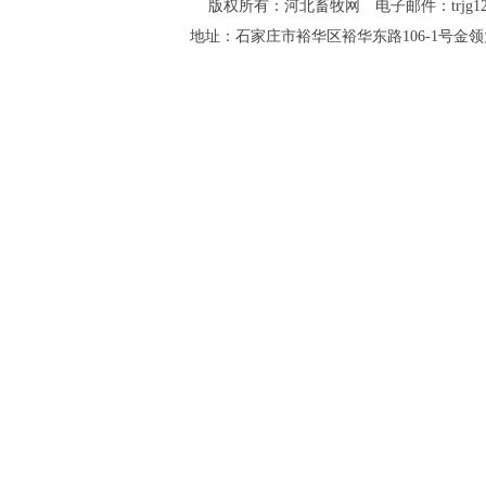
版权所有：河北畜牧网 电子邮件：trjg123@16
地址：石家庄市裕华区裕华东路106-1号金领大厦2-1