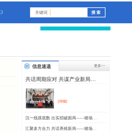
谋》
关键词
更多>>
信息速递
共话周期应对 共谋产业新局…
[详细]
沉一线摸底数 出实招破困局——猪场…
汇聚多方合力 共话养殖新局——猪场…