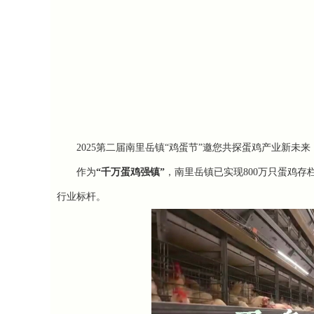
2025第二届
南里岳镇
“鸡蛋节”邀您共探
蛋鸡产业新未来
作为
“千万蛋鸡强镇”
，南里岳镇已实现800万只蛋鸡存栏
行业
标杆。