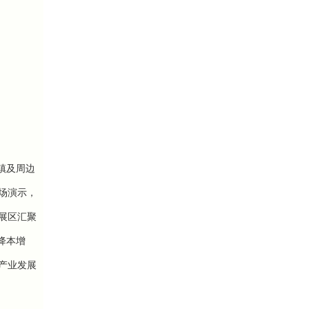
镇及周边
场演示，
展区
汇聚
降本增
产业发展