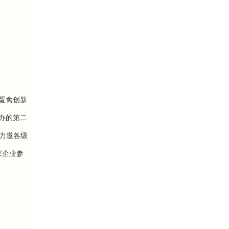
蛋禽创新
办的
第二
，力邀各级
家企业参