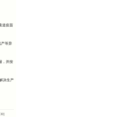
。
吸道疫苗
流产等异
报，并按
解决生产
-30]