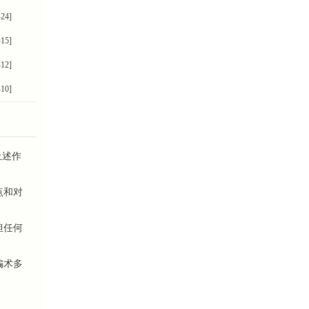
-24]
-15]
-12]
-10]
上述作
点和对
担任何
骗术多