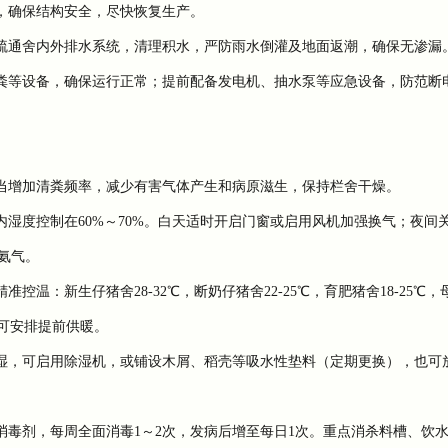
，确保结构安全，尽快恢复生产。
疏通舍内外排水系统，清理积水，严防雨水倒灌及地面返潮，确保无渗漏
粪等设备，确保运行正常；提前配备发电机、抽水泵等应急设备，防范断
当增加清粪频率，减少有害气体产生和病原滋生，保持栏舍干燥。
湿度控制在60%～70%。白天适时开启门窗或启用风机加强换气；夜间
氨气。
新生仔猪舍28-32℃，断奶仔猪舍22-25℃，育肥猪舍18-25℃，母
可安排提前供暖。
湿，可启用除湿机，或铺设木屑、稻壳等吸水性垫料（定期更换），也可
毒剂，每周全面消毒1～2次，发病后增至每日1次。重点消杀料槽、饮