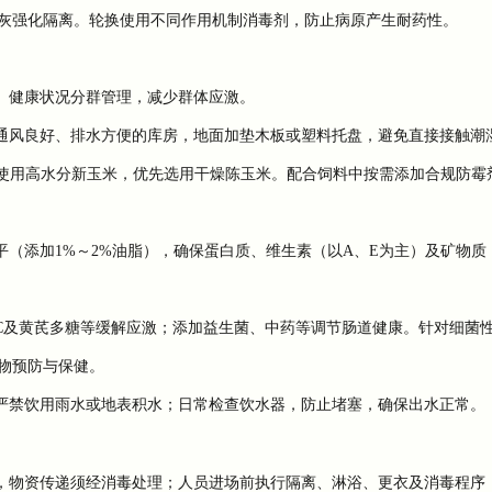
灰强化隔离。轮换使用不同作用机制消毒剂，防止病原产生耐药性。
、健康状况分群管理，减少群体应激。
通风良好、排水方便的库房，地面加垫木板或塑料托盘，避免直接接触潮
免使用高水分新玉米，优先选用干燥陈玉米。配合饲料中按需添加合规防霉
（添加1%～2%油脂），确保蛋白质、维生素（以A、E为主）及矿物质
及黄芪多糖等缓解应激；添加益生菌、中药等调节肠道健康。针对细菌
物预防与保健。
严禁饮用雨水或地表积水；日常检查饮水器，防止堵塞，确保出水正常。
，物资传递须经消毒处理；人员进场前执行隔离、淋浴、更衣及消毒程序