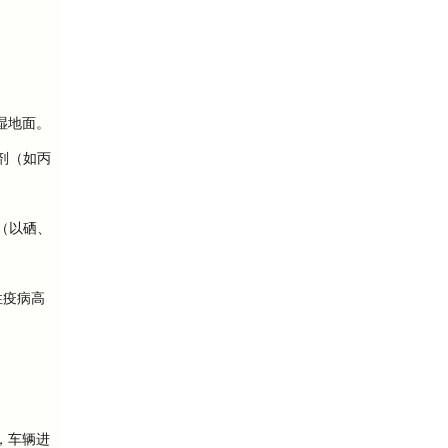
湿地面。
剂（如丙
（以硒、
性疫病高
，车辆进