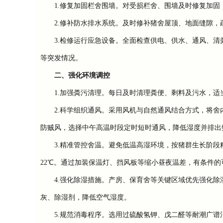
1.修复加固栏舍围墙。对受损栏舍、围墙及时修复加固
2.修补防水排水系统。及时修补猪舍屋顶、地面缝隙，
3.检修运行应急设备。全面检查供电、供水、通风、清
等突发情况。
二、强化环境调控
1.加强粪污清理。每日及时清理粪便、剩料及污水，适
2.科学组织通风。采用风机与自然通风结合方式，将舍内
防贼风，选择中午高温时段定时短时通风，降低湿度并排出
3.精准管控舍温。避免低温高湿环境，按猪群生长阶段精准控温：
22℃。通过加装保温灯、挡风板等缩小昼夜温差，有条件的
4.强化除湿措施。产房、保育舍等关键区域优先强化除
灰、除湿剂，降低空气湿度。
5.规范消毒程序。选用过硫酸氢钾、戊二醛等耐潮广谱消