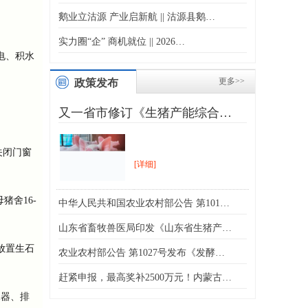
鹅业立沽源 产业启新航 || 沽源县鹅…
。
实力圈“企” 商机就位 || 2026…
电、积水
更多>>
政策发布
又一省市修订《生猪产能综合…
关闭门窗
[详细]
猪舍16-
中华人民共和国农业农村部公告 第101…
山东省畜牧兽医局印发《山东省生猪产…
放置生石
农业农村部公告 第1027号发布《发酵…
赶紧申报，最高奖补2500万元！内蒙古…
水器、排