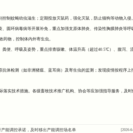
剂控制蚊蝇幼虫滋生；定期投放灭鼠药，强化灭鼠，防止猫狗等动物入侵
疫、圆环病毒病等开展补免，重点加强支原体肺炎、传染性胸膜肺炎等呼
效药物，控制体内外寄生虫。
粪便、呼吸及姿势，重点排查咳嗽、体温升高（超过40.5℃）、腹泻、
原抗体检测（如非洲猪瘟、蓝耳病）及寄生虫的监测；发现疫情按程序上
落实技术措施。各级畜牧技术推广机构、协会等应加强指导服务，及时
行产能调控承诺，及时移出产能调控场名单
[2026-6