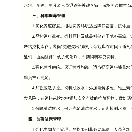
污沟、车辆、用具及人员通道等关键区域；猪场周边撒生石
三、科学饲养管理
1.优化养殖密度。根据饲养环境适当降低密度，按体重
2.严控饲料霉变。饲料原料及成品料储存于地势高燥、
严格控制库存，遵循“先进先出”原则，缩短库存时间；避
酸钙、山梨酸钾）或抗氧化剂，严禁饲喂霉变饲料。
3.强化营养供给。保证营养均衡，适当提高饲料能量水平
锌为主）充足。
4.加强应激防控。饲料或饮水中添加电解多维、维生素C
发风险，在饲料或饮水中添加安全有效的抗菌药物，做好药
5.保障清洁饮水。保证充足清洁饮水，定期检测水质，
四、加强健康管理
1.强化生物安全管理。严格限制非必要车辆、人员入场