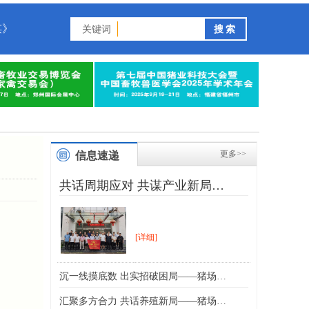
谋》
关键词
更多>>
信息速递
共话周期应对 共谋产业新局…
[详细]
沉一线摸底数 出实招破困局——猪场…
汇聚多方合力 共话养殖新局——猪场…