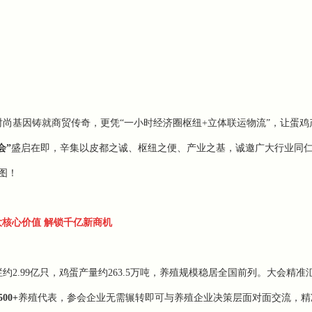
尚基因铸就商贸传奇，更凭“一小时经济圈枢纽+立体联运物流”，让蛋鸡
会”
盛启在即，辛集以皮都之诚、枢纽之便、产业之基，诚邀广大行业同
图！
大核心价值 解锁千亿新商机
约2.99亿只，鸡蛋产量约263.5万吨，养殖规模稳居全国前列。大会精准
500+
养殖代表，参会企业无需辗转即可与养殖企业决策层面对面交流，精