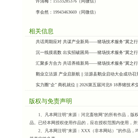
许清梅：15533285376（同微信）
李会然：19943463669（同微信）
相关信息
共话周期应对 共谋产业新局——猪场技术服务“冀之行
沉一线摸底数 出实招破困局——猪场技术服务“冀之行
汇聚多方合力 共话养殖新局——猪场技术服务“冀之
鹅业立沽源 产业启新航 || 沽源县鹅业启动大会成功召
实力圈“企” 商机就位 || 2026第五届河北8·18养
版权与免责声明
1、凡本网注明“来源：河北畜牧网”的所有作品，版
品。已经本网授权使用作品的，应在授权范围内使用，并
2、凡本网注明“来源：XXX（非本网站）”的作品，