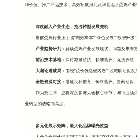
牌价值、推广产品技术，高效拓展河北及华北地区蛋鸡产业
深度融入产业生态，抢占转型发展先机
当前蛋鸡行业正面临“增效降本”“绿色发展”“数智升
产业趋势研判：
解读蛋鸡产业发展现状、问题及未来
前沿技术落地：
探讨减量替抗、精准营养、无抗养殖、
大咖论道破局：
围绕“蛋价低迷破内卷”“区域联动促
全链资源对接：
搭建良种繁育、饲料营养、兽药动保
作为赞助商，您将深度参与大会核心环节，与行业顶尖
业转型的战略制高点。
多元化展示矩阵，最大化品牌曝光效益
大会为合作伙伴定制了“线上+线下”立体化展示方案