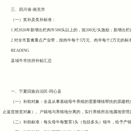
三、四川省-南充市
（一）奖补及奖补标准：
1.对2026年新增出栏肉牛500头以上的，按200元/头激励；新增出
2.对全市畜禽重点产业带，按肉牛每个3万元、肉羊每个2万元的标
READING
县域牛羊扶持补贴汇总
一、宁夏回族自治区-同心县
（一）补助对象：全县从事基础母牛养殖的需要继续帮扶的原
建档
止返贫致贫对象）。户籍地与养殖地分离的，实行养殖所在地属地管理
（二）补助标准：每头母牛每繁育1头（包括多头）犊牛，给予产犊母