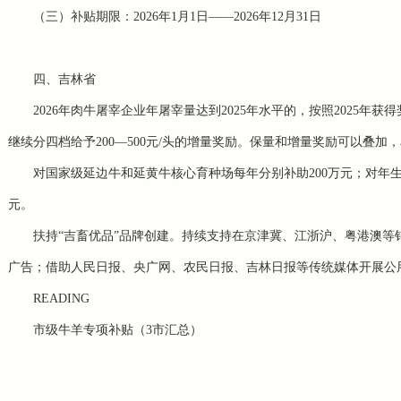
（三）补贴期限：2026年1月1日——2026年12月31日
四、吉林省
2026年肉牛屠宰企业年屠宰量达到2025年水平的，按照2025年获
继续分四档给予200—500元/头的增量奖励。保量和增量奖励可以叠加
对国家级
延边牛
和延黄牛核心育种场每年分别补助200万元；对年生
元。
扶持“吉畜优品”品牌创建。持续支持在京津冀、江浙沪、粤港澳
广告；借助人民日报、央广网、农民日报、吉林日报等传统媒体开展公
READING
市级牛羊专项补贴（3市汇总）