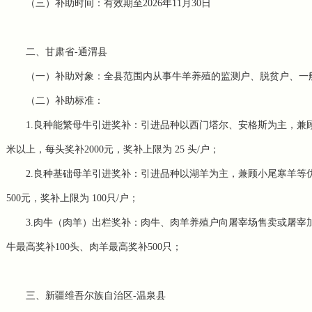
（三）补助时间：有效期至2026年11月30日
二、甘肃省-通渭县
（一）补助对象：全县范围内从事牛羊养殖的监测户、脱贫户、一般
（二）补助标准：
1.良种能繁母牛引进奖补：引进品种以西门塔尔、安格斯为主，兼
米以上，每头奖补2000元，奖补上限为 25 头/户；
2.良种基础母羊引进奖补：引进品种以湖羊为主，兼顾小尾寒羊等优良
500元，奖补上限为 100只/户；
3.肉牛（肉羊）出栏奖补：肉牛、肉羊养殖户向屠宰场售卖或屠宰加
牛最高奖补100头、肉羊最高奖补500只；
三、新疆维吾尔族自治区-温泉县