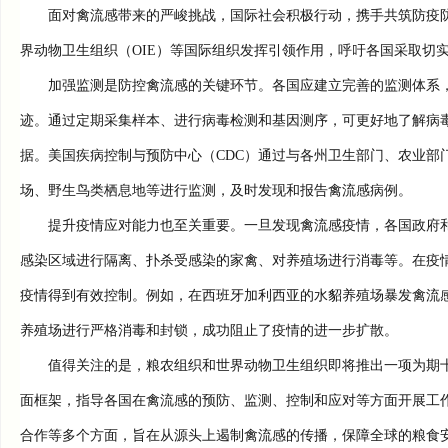
面对禽流感带来的严峻挑战，国际社会积极行动，携手共筑防疫防线
界动物卫生组织（OIE）等国际组织发挥引领作用，呼吁各国采取切
加强监测是防控禽流感的关键环节。各国应建立完善的监测体系，
迹。通过定期采集样本、进行病毒检测和基因测序，可更好地了解病
据。美国疾病控制与预防中心（CDC）通过与各州卫生部门、农业部
场、野生鸟类栖息地等进行监测，及时发现和报告禽流感病例。
提升疫情应对能力也至关重要。一旦发现禽流感疫情，各国政府和
感染区域进行隔离、扑杀受感染的家禽、对养殖场进行消毒等。在疫
疫情得到有效控制。例如，在西班牙加利西亚的水貂养殖场暴发禽流
养殖场进行严格消毒和封锁，成功阻止了疫情的进一步扩散。
值得关注的是，粮农组织和世界动物卫生组织即将推出一项为期十
面框架，指导各国在禽流感的预防、监测、控制和应对等方面开展工
合作等多个方面，旨在从源头上遏制禽流感的传播，保障全球的粮食