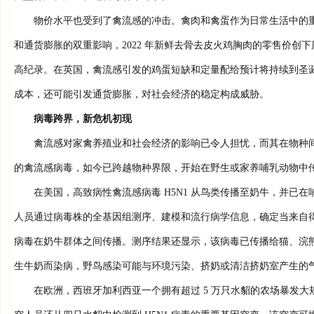
物价水平也受到了禽流感的冲击。禽肉和禽蛋作为日常生活中的重
和通货膨胀的双重影响，2022 年新鲜去骨去皮火鸡胸肉的零售价创下
高纪录。在英国，禽流感引发的鸡蛋短缺和定量配给预计将持续到圣
成本，还可能引发通货膨胀，对社会经济的稳定构成威胁。
病毒跨界，新危机初现
禽流感对家禽养殖业和社会经济的影响已令人担忧，而其在物种间
的禽流感病毒，如今已跨越物种界限，开始在野生或家养哺乳动物中
在美国，高致病性禽流感病毒 H5N1 从鸟类传播至奶牛，并已在
人员通过病毒株的全基因组测序、建模和流行病学信息，确定当来自
病毒在奶牛群体之间传播。测序结果还显示，该病毒已传播给猫、浣
生牛奶而染病，野鸟感染可能与环境污染、挤奶或清洁挤奶室产生的
在欧洲，西班牙加利西亚一个拥有超过 5 万只水貂的农场暴发大规