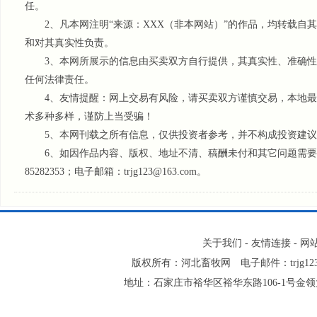
任。
2、凡本网注明“来源：XXX（非本网站）”的作品，均转载自
和对其真实性负责。
3、本网所展示的信息由买卖双方自行提供，其真实性、准确性
任何法律责任。
4、友情提醒：网上交易有风险，请买卖双方谨慎交易，本地最
术多种多样，谨防上当受骗！
5、本网刊载之所有信息，仅供投资者参考
，并不构成投资建议
6、如因作品内容、版权、地址不清、稿酬未付和其它问题需要同本
85282353；电子邮箱：trjg123@163.com。
关于我们
-
友情连接
-
网
版权所有：河北畜牧网 电子邮件：trjg123@
地址：石家庄市裕华区裕华东路106-1号金领大厦2-1