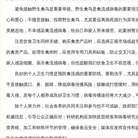
避免接触野生禽鸟是重要举措。野生禽鸟是禽流感病毒的重要宿主
心和爱心，不随意接触、投喂野生禽鸟，尤其要远离病死或行为异常
类栖息地，不幸感染禽流感病毒，给自己和家人带来痛苦。此案例警
注意饮食卫生同样关键。购买禽类产品时，应选择正规市场或超市
的禽类产品。处理生禽肉时，应使用专用刀具和砧板，防止交叉污染
家人感染细菌。虽非禽流感病毒，但也提醒我们饮食卫生不容忽视，
良好的个人卫生习惯是预防禽流感的重要防线。要勤洗手，尤其是
手直接触摸口、鼻、眼睛，降低病毒传播风险；咳嗽或打喷嚏时，用
毒入侵。若每个人都养成良好卫生习惯，病毒传播途径将大大减少，
除个人努力外，社会各界的共同关注和参与也不可或缺。政府部门
权威信息，引导公众正确应对；科研机构应加快疫苗研发和病毒研究
类养殖、加工和销售环节的管理，确保食品安全；媒体应发挥宣传和