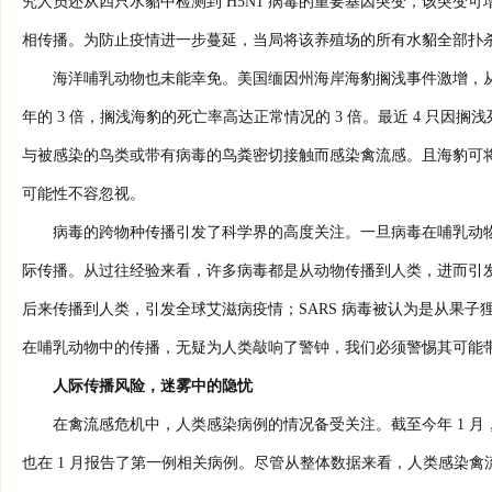
究人员还从四只水貂中检测到 H5N1 病毒的重要基因突变，该突变
相传播。为防止疫情进一步蔓延，当局将该养殖场的所有水貂全部扑
海洋哺乳动物也未能幸免。美国缅因州海岸海豹搁浅事件激增，从今年 5 
年的 3 倍，搁浅海豹的死亡率高达正常情况的 3 倍。最近 4 只
与被感染的鸟类或带有病毒的鸟粪密切接触而感染禽流感。且海豹可
可能性不容忽视。
病毒的跨物种传播引发了科学界的高度关注。一旦病毒在哺乳动物
际传播。从过往经验来看，许多病毒都是从动物传播到人类，进而引发
后来传播到人类，引发全球艾滋病疫情；SARS 病毒被认为是从果子狸
在哺乳动物中的传播，无疑为人类敲响了警钟，我们必须警惕其可能
人际传播风险，迷雾中的隐忧
在禽流感危机中，人类感染病例的情况备受关注。截至今年 1 月，美
也在 1 月报告了第一例相关病例。尽管从整体数据来看，人类感染