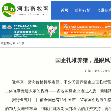
首页
价格行情
会展信
河北畜牧网
> 生猪
国企扎堆养猪，是跟风
时间：2025-9-2 9:
近年来，
猪肉价格
持续走低，不少民营养猪企业面临经
主体逐渐走进大家的视野——各地国有企业通过入股、新建
据行业统计，目前全国已有18个省市、37家国企规划生猪
的70万头养殖布局，到厦门建发对天邦食品的注资支持，再