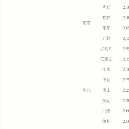
商丘
2.1
焦作
2.4
河南
南阳
2.6
开封
2.1
驻马店
2.5
石家庄
2.3
衡水
2.1
廊坊
2.2
河北
唐山
2.2
保定
2.3
北京
2.6
沧州
2.5