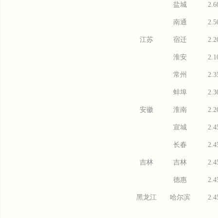
盐城
2.6
南通
2.5
江苏
宿迁
2.2
淮安
2.1
常州
2.3
蚌埠
2.3
安徽
淮南
2.2
宣城
2.4
长春
2.4
吉林
吉林
2.4
德惠
2.4
黑龙江
哈尔滨
2.4