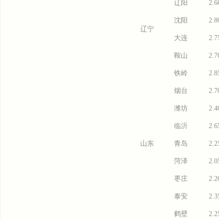
辽阳
2.6
沈阳
2.8
辽宁
大连
2.7
鞍山
2.7
铁岭
2.8
烟台
2.7
潍坊
2.4
临沂
2.6
山东
青岛
2.2
菏泽
2.0
枣庄
2.2
泰安
2.3
鹤壁
2.2