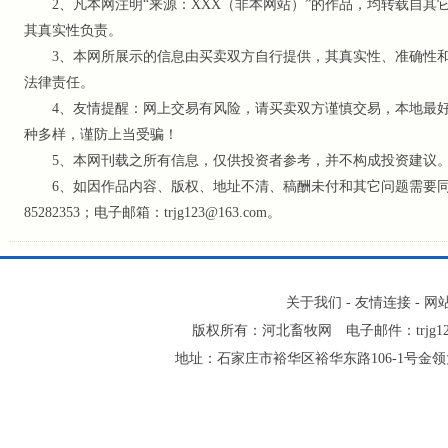
2、凡本网注明“来源：XXX（非本网站）”的作品，均转载自其
其真实性负责。
3、本网所展示的信息由买卖双方自行提供，其真实性、准确性和
法律责任。
4、友情提醒：网上交易有风险，请买卖双方谨慎交易，本地最好
种多样，谨防上当受骗！
5、本网刊载之所有信息，仅供投资者参考
，并不构成投资建议
6、如因作品内容、版权、地址不清、稿酬未付和其它问题需要同本网
85282353；电子邮箱：trjg123@163.com。
关于我们
-
友情连接
-
网
版权所有：河北畜牧网 电子邮件：trjg123@16
地址：石家庄市裕华区裕华东路106-1号金领大厦2-1