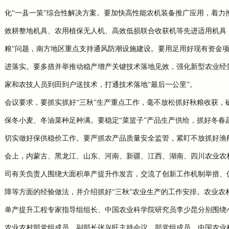
化
“一县一策”综合性解决方案。要加快高性能农机装备推广应用，着力
效耕整地机具、农用植保无人机、高效低损联合收获机等先进适用机具
粮”问题，南方地区重点支持通风防潮设施建设。要用足用好现有资金
进落实。要多措并举推动稳产增产关键技术落地见效，强化新型农业经
家和农技人员到田到户送技术，打通技术落地“最后一公里”。
会议要求，要抓实抓好
“三秋”生产重点工作，毫不放松抓好秋粮收获，
保冬小麦、冬油菜种足种满。要稳定“菜篮子”产品生产供给，抓好冬
切实做好保供稳价工作。要严抓农产品质量安全监管，紧盯不放抓好渔
会上，内蒙古、黑龙江、山东、河南、新疆、江西、湖南、四川农业农
司有关负责人围绕大面积单产提升作发言，交流了创新工作机制举措、
障等方面的经验做法，并介绍抓好“三秋”农业生产的工作安排。农业
单产提升工程专家指导组组长、中国农业科学院研究员李少昆分别围绕
农业农村部党组成员、副部长张兴旺主持会议，部党组成员、中国农业