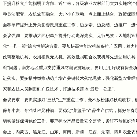
下提升粮食产能指明了方向。近年来，各级农业农村部门大力实施粮油
种良法配套、农机农艺融合、大户小户联动、点上面上结合、政策保障
面积单产提升上升为党委政府重点工作，边探索、边总结、边推广，进
会议强调，要推动大面积单产提升行动走深走实、见行见效，因地制宜
化
“一县一策”综合性解决方案。要加快高性能农机装备推广应用，着力
效耕整地机具、农用植保无人机、高效低损联合收获机等先进适用机具
粮”问题，南方地区重点支持通风防潮设施建设。要用足用好现有资金
进落实。要多措并举推动稳产增产关键技术落地见效，强化新型农业经
家和农技人员到田到户送技术，打通技术落地“最后一公里”。
会议要求，要抓实抓好
“三秋”生产重点工作，毫不放松抓好秋粮收获，
保冬小麦、冬油菜种足种满。要稳定“菜篮子”产品生产供给，抓好冬
切实做好保供稳价工作。要严抓农产品质量安全监管，紧盯不放抓好渔
会上，内蒙古、黑龙江、山东、河南、新疆、江西、湖南、四川农业农