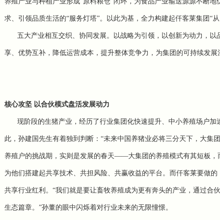
养殖产业与种植产业形成“原料粮仓”闭环，为食品产业输送源源不断
求、引领品质生活的“服务灯塔”。以此为基，全力构建起仟客莱集团“
五大产业相互交织、协同发展。以战略为引领，以创新为动力，以
享、优势互补，降低运营成本，提升整体竞争力，为集团的可持续发展
核心攻坚 以合伙模式盘活发展动力
现阶段的生猪产业，经历了行业集团化快速提升、中小养殖场户加
此，孙建国先生有着独到判断：“未来中国养猪业必将三分天下，大集
养殖户的挑战期，实则是发展的春天——大集团的养殖模式有其短板，
为他们搭建起共享技术、共担风险、共赢收益的平台。而仟客莱要做的
共享行业红利。“我们就是要让畜牧养殖成为更有奔头的产业，通过合
生态篇章。”孙董的眼中闪烁着对行业未来的无限憧憬。