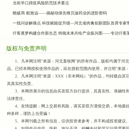
当前羊口蹄疫风险防范技术要点
晓破局·航致远——揭秘动保先锋贝迪药业的进阶密码
一线问诊解痛点 科技赋能促升级—河北省肉禽创新团队首席专家
仟客逐梦构建合作新生态 饲领未来共绘产业振兴图——专访仟客
版权与免责声明
1、凡本网注明“来源：河北畜牧网”的所有作品，版权均属于河北
品。已经本网授权使用作品的，应在授权范围内使用，并注明“来源
2、凡本网注明“来源：XXX（非本网站）”的作品，均转载自其
其真实性负责。
3、本网所展示的信息由买卖双方自行提供，其真实性、准确性和
法律责任。
4、友情提醒：网上交易有风险，请买卖双方谨慎交易，本地最好
种多样，谨防上当受骗！
5、本网刊载之所有信息，仅供投资者参考
，并不构成投资建议
6、如因作品内容、版权、地址不清、稿酬未付和其它问题需要同本网