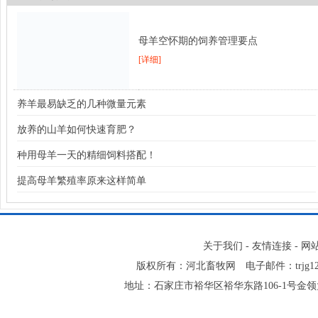
母羊空怀期的饲养管理要点
[详细]
养羊最易缺乏的几种微量元素
放养的山羊如何快速育肥？
种用母羊一天的精细饲料搭配！
提高母羊繁殖率原来这样简单
关于我们
-
友情连接
-
网
版权所有：河北畜牧网 电子邮件：trjg123@16
地址：石家庄市裕华区裕华东路106-1号金领大厦2-1