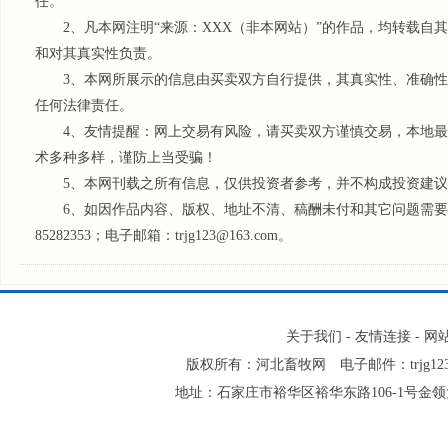
任。
2、凡本网注明“来源：XXX（非本网站）”的作品，均转载自
和对其真实性负责。
3、本网所展示的信息由买卖双方自行提供，其真实性、准确性
任何法律责任。
4、友情提醒：网上交易有风险，请买卖双方谨慎交易，本地最
术多种多样，谨防上当受骗！
5、本网刊载之所有信息，仅供投资者参考
，并不构成投资建议
6、如因作品内容、版权、地址不清、稿酬未付和其它问题需要同本
85282353；电子邮箱：trjg123@163.com。
关于我们
-
友情连接
-
网
版权所有：河北畜牧网 电子邮件：trjg123@
地址：石家庄市裕华区裕华东路106-1号金领大厦2-1