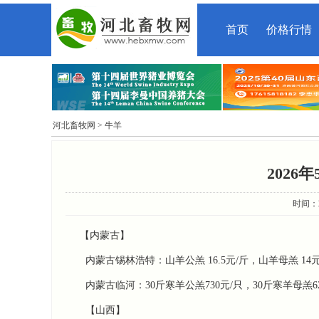
首页
价格行情
河北畜牧网
> 牛羊
2026
时间：20
【内蒙古】
内蒙古锡林浩特‌：山羊公羔 ‌16.5元/斤‌，山羊母羔 ‌14元/斤
内蒙古临河：30斤寒羊公羔730元/只，30斤寒羊母羔62
【山西】