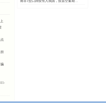
南非1型口蹄疫传入我国，疫苗空窗期…
上
责
观点
承担
上骗
1-