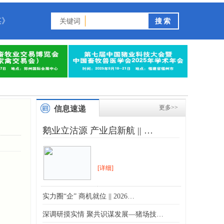
谋》
关键词
更多>>
信息速递
鹅业立沽源 产业启新航 || …
[详细]
实力圈“企” 商机就位 || 2026…
深调研摸实情 聚共识谋发展—猪场技…