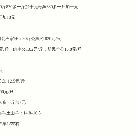
羔30斤830多一斤加十元母羔630多一斤加十元
斤加10元
北石家庄：30斤公羔约 ‌820元/只‌
/斤，肉串公13.2元/斤，新民羊公13.8元/斤
‌
‌12.5元/斤‌
0元/只‌
50多一斤加7元，
土山羊：14.8–16.5
羊12左右