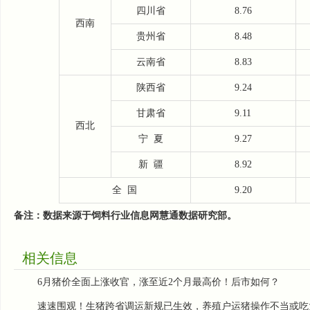
四川省
8.76
西南
贵州省
8.48
云南省
8.83
陕西省
9.24
甘肃省
9.11
西北
宁
夏
9.27
新
疆
8.92
全
国
9.20
备注：数据来源于饲料行业信息网慧通数据研究部。
相关信息
6月猪价全面上涨收官，涨至近2个月最高价！后市如何？
速速围观！生猪跨省调运新规已生效，养殖户运猪操作不当或吃