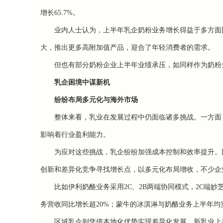
增长65.7%。
业内人士认为，上半年乳企奶粉业务增长得益于多方面因
大，推出更多高附加值产品，迎合了年轻消费者的需求。
但也有部分奶粉企业上半年业绩承压，如同样作为奶粉头
乳企困境中谋新机
纷纷布局多元化与海外市场
整体来看，乳业在发展过程中仍面临诸多挑战。一方面，
影响着行业盈利能力。
为应对这些挑战，乳企纷纷加强成本控制和效率提升。比如
创新和差异化竞争寻找增长点，以多元化布局增收，不少企
比如伊利奶酪业务采用2C、2B两端协同模式，2C端妙芝
务营收同比增长超20%；蒙牛的冰淇淋与奶酪业务上半年均
区域乳企则凭借本地化优势实现差异化发展。新乳业上半年归