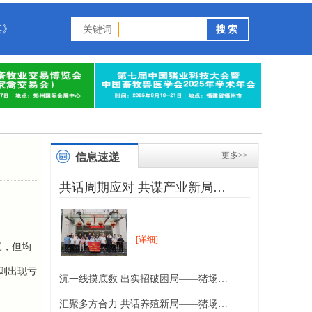
谋》
关键词
更多>>
信息速递
共话周期应对 共谋产业新局…
[详细]
三，但均
则出现亏
沉一线摸底数 出实招破困局——猪场…
汇聚多方合力 共话养殖新局——猪场…