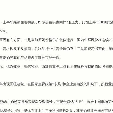
上半年继续面临挑战，即使是巨头也同样?临压力。比如上半年伊利的
22%。
因有几方面。一是当前原奶价格仍在低位运行，国内生鲜乳价格连续29
，需求恢复不及预期，乳制品行业供需矛盾仍存；二是消费习惯变化，年
燕麦奶等其他产品挤占了部分市场份额。
。优然牧业、现代牧业、西部牧业等上游乳企在解释亏损的原因时都提
出现回暖迹象。在国家生育政策“东风”和企业营销投入影响下，奶粉业
婴幼儿奶粉零售额实现双位数增长，市场份额达18.1%，跃居中国市场第
同比增长2.46%；澳优乳业上半年净利润增长24%，其羊奶粉业务海外市场