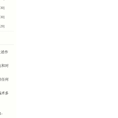
-30]
-30]
-29]
上述作
点和对
担任何
骗术多
-