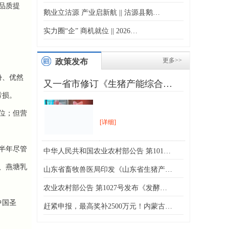
品质提
鹅业立沽源 产业启新航 || 沽源县鹅…
实力圈“企” 商机就位 || 2026…
更多>>
政策发布
份、优然
又一省市修订《生猪产能综合…
亏损。
位；但营
[详细]
半年尽管
中华人民共和国农业农村部公告 第101…
、燕塘乳
山东省畜牧兽医局印发《山东省生猪产…
农业农村部公告 第1027号发布《发酵…
中国圣
赶紧申报，最高奖补2500万元！内蒙古…