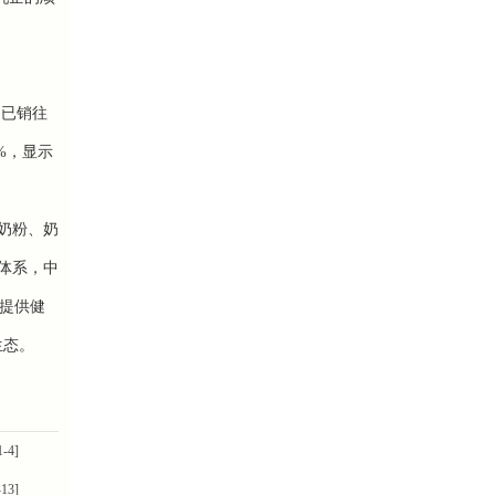
品已销往
%，显示
奶粉、奶
体系，中
“提供健
生态。
1-4]
-13]