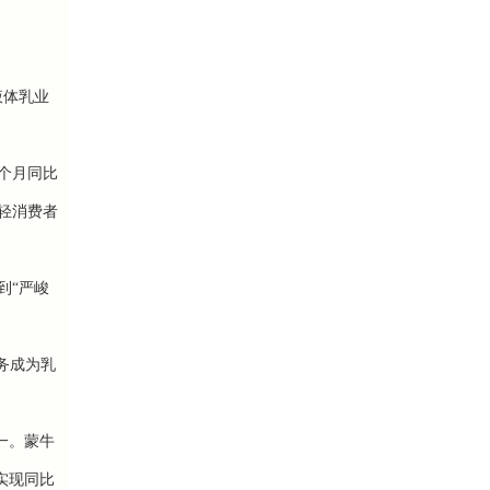
液体乳业
个月同比
轻消费者
到“严峻
务成为乳
一。蒙牛
实现同比