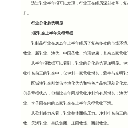
透过乳业半年报可以发现，行业正在经历深刻变革，复杂
升。
行业分化趋势明显
7家
乳企上半年
录得亏损
乳制品行业在2025年上半年经历了复杂多变的市场环境
牧业、新乳业、澳优、中国圣牧、均瑶健康，其余15家营收
从半年报数据可以看到，乳业的分化趋势更加明显。伊利
收排名前三的乳企中，仅伊利一家营收增长，蒙牛与光明乳业上
区域性乳企则凭借本地化优势和特色产品实现差异化发展
仍是亏损状态，但相比去年同期营收净利均有所增长；澳优
业、李子园在内的15家乳企在上半年录得营收下滑。
从盈利能力来看，乳业整体面临压力。净利排名前三的企
牧、天润乳业、皇氏集团、庄园牧场、西部牧业。