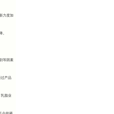
新力度加
降。
剧等因素
通过产品
、乳脂业
乳企的顽