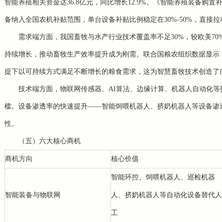
智能养殖相关资金达36.8亿元，同比增长12.9%。《智能养殖装备购
备纳入全国农机补贴范围，单台设备补贴比例稳定在30%-50%，直接
需求端方面
，我国畜牧与水产行业技术覆盖率不足30%，较欧美7
持续增长，推动畜牧生产效率提升成为刚需。联合国粮农组织数据显示，
提下以可持续方式满足不断增长的粮食需求，这为智慧畜牧技术创造了
技术端方面
，物联网传感器、AI算法、边缘计算、机器人自动化
槛。设备渗透率的快速提升——智能饲喂机器人、挤奶机器人等设备渗
性。
（五）六大核心商机
商机方向
核心价值
智能环控、饲喂机器人、巡检机器
智能装备与物联网
人、挤奶机器人等自动化设备替代人
工