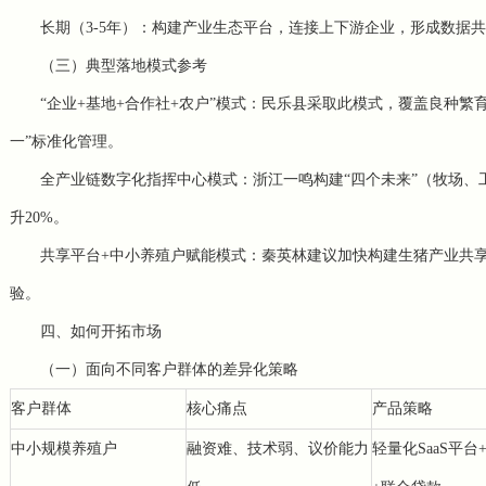
长期（3-5年）
：构建产业生态平台，连接上下游企业，形成数据共
（三）典型落地模式参考
“企业+基地+合作社+农户”模式
：民乐县采取此模式，覆盖良种繁
一”标准化管理。
全产业链数字化指挥中心模式
：浙江一鸣构建“四个未来”（牧场、
升20%。
共享平台+中小养殖户赋能模式
：秦英林建议加快构建生猪产业共
验。
四、如何开拓市场
（一）面向不同客户群体的差异化策略
客户群体
核心痛点
产品策略
中小规模养殖户
融资难、技术弱、议价能力
轻量化SaaS平台