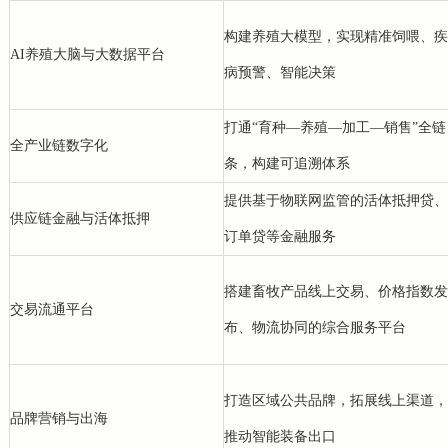
构建养殖大模型，实现精准饲喂、疾
AI养殖大脑与大数据平台
病预警、智能决策
打通“育种—养殖—加工—销售”全链
全产业链数字化
条，构建可追溯体系
提供基于物联网监管的活体抵押贷、
供应链金融与活体抵押
订单贷等金融服务
搭建畜牧产品线上交易、价格指数发
交易流通平台
布、物流协同的综合服务平台
打造区域公共品牌，拓展线上渠道，
品牌营销与出海
推动智能装备出口