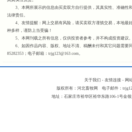
3、本网所展示的信息由买卖双方自行提供，其真实性、准确性和
法律责任。
4、友情提醒：网上交易有风险，请买卖双方谨慎交易，本地最好
种多样，谨防上当受骗！
5、本网刊载之所有信息，仅供投资者参考
，并不构成投资建议
6、如因作品内容、版权、地址不清、稿酬未付和其它问题需要同本网
85282353；电子邮箱：trjg123@163.com。
关于我们
-
友情连接
-
网
版权所有：河北畜牧网 电子邮件：trjg123@16
地址：石家庄市裕华区裕华东路106-1号金领大厦2-1