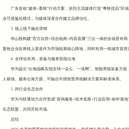
广东首创“媒体+畜牧”行动方案，依托主流媒体打造“
粤牧优品
”区
业可借鉴此模式，与媒体深度合作建立品牌信任。
3.
线上线下融合营销
华山牧
构建“官方自营+综合电商+内容直播”三位一体的全场景布局，
畜牧企业应将线上渠道作为市场拓展核心阵地，同时布局一线城市直营
4.
全球化布局，装备与服务双线出海
华为提出“出海战略实现全球一朵云、一张网”。智能养殖装备方面
人猪场。服务出海方面，可输出中国智慧养殖解决方案和标准体系。
5.
跨行业生态合作
华为与软通动力合作形成“咨询服务+技术底座+行业应用+标杆落
生态联盟，共同开拓市场。
总结