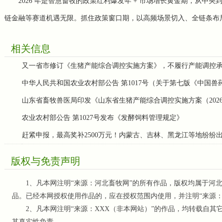
2026 年是智慧畜牧的政策红利爆发年 + 市场增长黄金期，从中
链金融等赛道机遇无限。抓住政策窗口期，以高频场景切入、全链条布
相关信息
又一省市修订《生猪产能综合调控实施方案》，不履行产能调控
中华人民共和国农业农村部公告 第1017号（关于第七版《中国
山东省畜牧兽医局印发《山东省生猪产能综合调控实施方案（202
农业农村部公告 第1027号发布《发酵饲料管理规定》
赶紧申报，最高奖补2500万元！内蒙古、吉林、黑龙江等地纷纷
版权与免责声明
1、凡本网注明“来源：河北畜牧网”的所有作品，版权均属于河北
品。已经本网授权使用作品的，应在授权范围内使用，并注明“来源
2、凡本网注明“来源：XXX（非本网站）”的作品，均转载自其
其真实性负责。