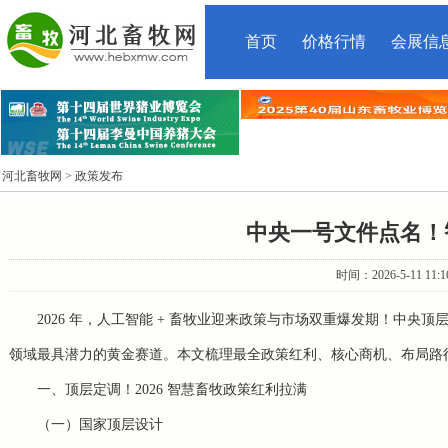
首页
价格行情
会展信
河北畜牧网
> 政策发布
中央一号文件点名！
时间：2026-5-11 11
2026 年，人工智能 + 畜牧业迎来政策与市场双重爆发期！中央顶
领域最具潜力的黄金赛道。本文梳理最全政策红利、核心商机、布局路
一、顶层定调！2026 智慧畜牧政策红利拉满
（一）国家顶层设计