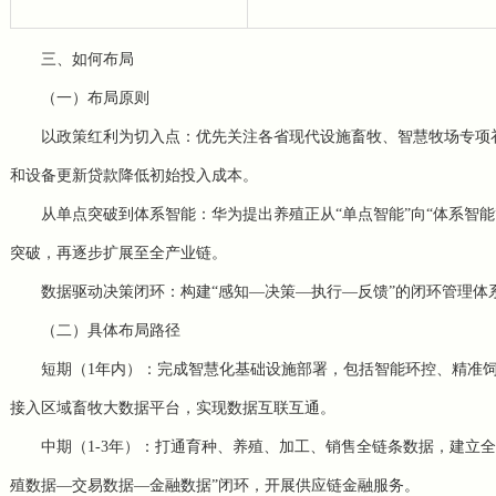
三、如何布局
（一）布局原则
以政策红利为切入点
：优先关注各省现代设施畜牧、智慧牧场专项
和设备更新贷款降低初始投入成本。
从单点突破到体系智能
：华为提出养殖正从“单点智能”向“体系智
突破，再逐步扩展至全产业链。
数据驱动决策闭环
：构建“感知—决策—执行—反馈”的闭环管理体系
（二）具体布局路径
短期（1年内）
：完成智慧化基础设施部署，包括智能环控、精准
接入区域畜牧大数据平台，实现数据互联互通。
中期（1-3年）
：打通育种、养殖、加工、销售全链条数据，建立全
殖数据—交易数据—金融数据”闭环，开展供应链金融服务。