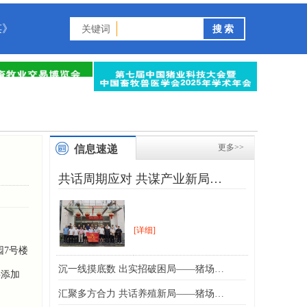
谋》
关键词
更多>>
信息速递
共话周期应对 共谋产业新局…
[详细]
园7号楼
沉一线摸底数 出实招破困局——猪场…
料添加
汇聚多方合力 共话养殖新局——猪场…