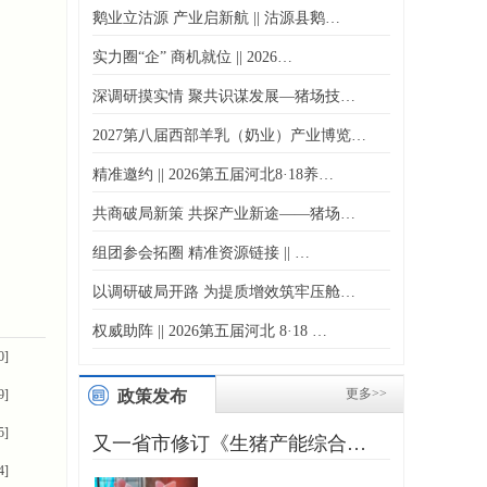
鹅业立沽源 产业启新航 || 沽源县鹅…
实力圈“企” 商机就位 || 2026…
深调研摸实情 聚共识谋发展—猪场技…
2027第八届西部羊乳（奶业）产业博览…
精准邀约 || 2026第五届河北8·18养…
共商破局新策 共探产业新途——猪场…
组团参会拓圈 精准资源链接 || …
以调研破局开路 为提质增效筑牢压舱…
权威助阵 || 2026第五届河北 8·18 …
0]
更多>>
9]
政策发布
5]
又一省市修订《生猪产能综合…
4]