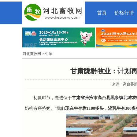
首页
价格行情
河北畜牧网
> 牛羊
甘肃陇黔牧业：计划再进
来源：高台荟报 时
初夏时节，走进位于
甘肃省张掖市高台县黑泉镇北滩农
奶机有序挤奶。“我们
现在牛存栏1100多头，泌乳牛有300