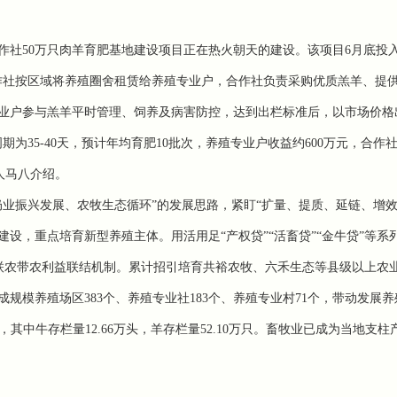
合作社50万只肉羊育肥基地建设项目正在热火朝天的建设。该项目6月底投
合作社按区域将养殖圈舍租赁给养殖专业户，合作社负责采购优质羔羊、提
业户参与羔羊平时管理、饲养及病害防控，达到出栏标准后，以市场价格
为35-40天，预计年均育肥10批次，养殖专业户收益约600万元，合作
责人马八介绍。
业振兴发展、农牧生态循环”的发展思路，紧盯“扩量、提质、延链、增效
设，重点培育新型养殖主体。用活用足“产权贷”“活畜贷”“金牛贷”等系
企业联农带农利益联结机制。累计招引培育共裕农牧、六禾生态等县级以上农
成规模养殖场区383个、养殖专业社183个、养殖专业村71个，带动发展
），其中牛存栏量12.66万头，羊存栏量52.10万只。畜牧业已成为当地支柱