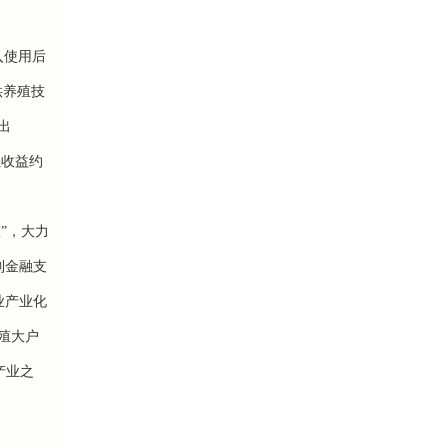
入使用后
供养殖技
出
社收益约
”，大力
列金融支
业产业化
养殖大户
产业之