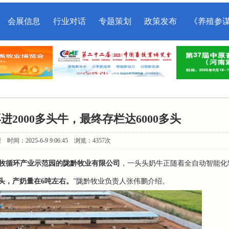
会展信息
行业对话
专题策划
政策发布
《养殖参
2000多头牛，最终存栏达6000多头
间：2025-6-9 9:06:45 浏览：4357次
牧循环产业示范园的陇黔牧业有限公司
，一头头奶牛正随着全自动智能化
多头，产奶量在6吨左右
。
”陇黔牧业负责人
张伟鹏
介绍。