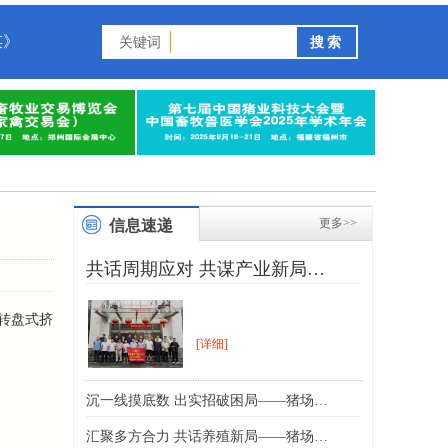
谋》
关键词
更多>>
信息速递
共话周期应对 共谋产业新局…
转盘式挤
[详细]
沉一线摸底数 出实招破困局——猪场…
汇聚多方合力 共话养殖新局——猪场…