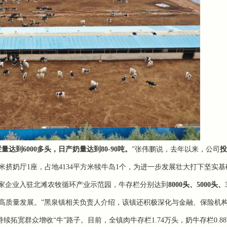
达到6000多头，日产奶量达到80-90吨
。
”张伟鹏说，去年以来，公司
投
米挤奶厅1座，占地4134平方米
犊牛岛
1个，为进一步发展壮大打下坚实基
家
企业入驻北滩农牧循环产业示范园，牛存栏分别达到
8000头、5000头、
高质量发展。”黑泉镇相关负责人介绍，该镇还积极深化与金融、保险机
持续拓宽群众增收“牛”路子。目前，全镇
肉牛存栏1.74万头
，
奶牛存栏0.8