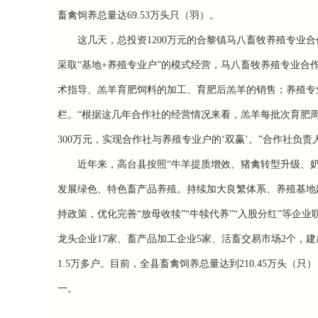
畜禽饲养总量达69.53万头只（羽）。
这几天，总投资1200万元的合黎镇马八畜牧养殖专业
采取“基地+养殖专业户”的模式经营，马八畜牧养殖专业
术指导、羔羊育肥饲料的加工、育肥后羔羊的销售；养殖专
栏。“根据这几年合作社的经营情况来看，羔羊每批次育肥周期
300万元，实现合作社与养殖专业户的‘双赢’。”合作社负
近年来，高台县按照“牛羊提质增效、猪禽转型升级、奶
发展绿色、特色畜产品养殖。持续加大良繁体系、养殖基地建
持政策，优化完善“放母收犊”“牛犊代养”“入股分红”等
龙头企业17家、畜产品加工企业5家、活畜交易市场2个，建
1.5万多户。目前，全县畜禽饲养总量达到210.45万头（只
一。