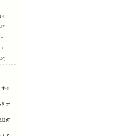
1-4]
-13]
-30]
-30]
-29]
上述作
点和对
担任何
骗术多