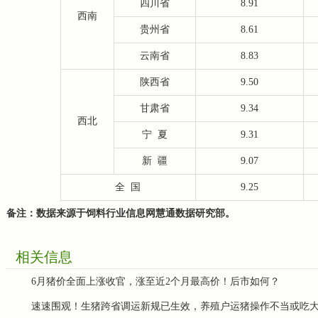
四川省
8.91
西南
贵州省
8.61
云南省
8.83
陕西省
9.50
甘肃省
9.34
西北
宁
夏
9.31
新
疆
9.07
全
国
9.25
备注：数据来源于饲料行业信息网慧通数据研究部。
相关信息
6月猪价全面上涨收官，涨至近2个月最高价！后市如何？
速速围观！生猪跨省调运新规已生效，养殖户运猪操作不当或吃